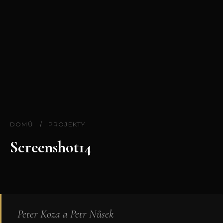
DOMŮ
/
PROJEKTY
Screenshot14
Peter Koza a Petr Nůsek