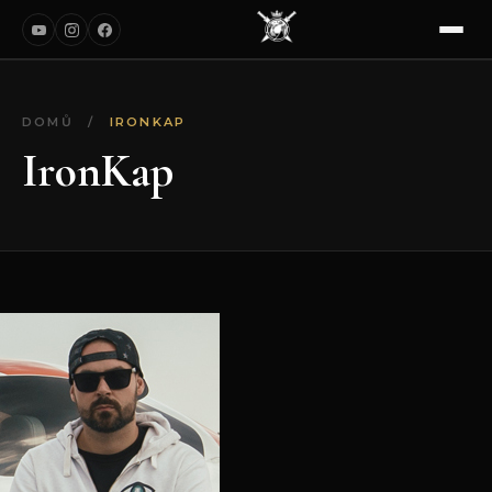
DOMŮ
/
IRONKAP
IronKap